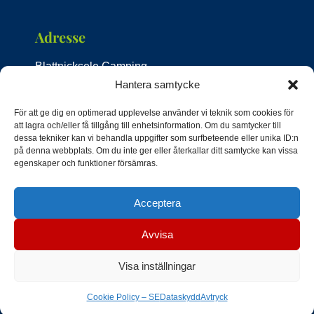
Adresse
Blattnicksele Camping
Strandvägen 4
Hantera samtycke
92492 Blattnicksele
För att ge dig en optimerad upplevelse använder vi teknik som cookies för
Schweden
att lagra och/eller få tillgång till enhetsinformation. Om du samtycker till
dessa tekniker kan vi behandla uppgifter som surfbeteende eller unika ID:n
Kontakt
på denna webbplats. Om du inte ger eller återkallar ditt samtycke kan vissa
egenskaper och funktioner försämras.
Tel:
+46 76 769 7447
Acceptera
E-Mail:
infocampingblattnicksele@gmail.com
Avvisa
Visa inställningar
Webdesign by Rafael Schnell
Cookie Policy – SE
Dataskydd
Avtryck