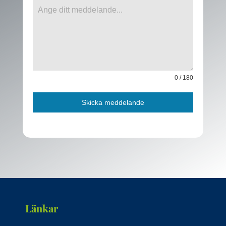
0 / 180
Skicka meddelande
Länkar