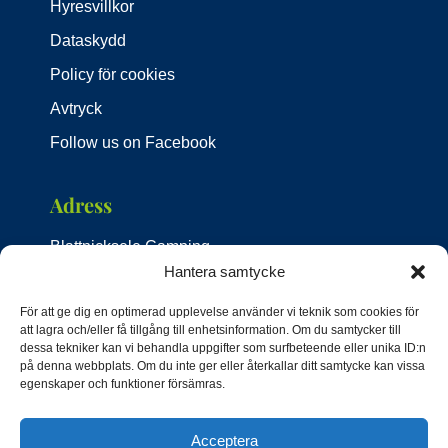
Hyresvillkor
Dataskydd
Policy för cookies
Avtryck
Follow us on Facebook
Adress
Blattnicksele Camping
Strandvägen 4
Hantera samtycke
92492 Blattnicksele
För att ge dig en optimerad upplevelse använder vi teknik som cookies för
Sverige
att lagra och/eller få tillgång till enhetsinformation. Om du samtycker till
dessa tekniker kan vi behandla uppgifter som surfbeteende eller unika ID:n
Kontakta oss
på denna webbplats. Om du inte ger eller återkallar ditt samtycke kan vissa
egenskaper och funktioner försämras.
Telefon:
+46 76 769 7447
Acceptera
E-post:
info@camping-blattnicksele.com