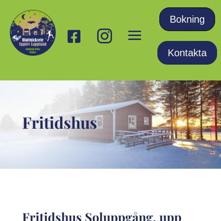
Bokning


Kontakta
Fritidshus
Fritidshus Soluppgång, upp