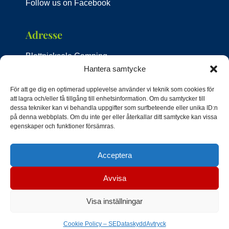
Follow us on Facebook
Adresse
Blattnicksele Camping
Strandvägen 4
Hantera samtycke
92492 Blattnicksele
För att ge dig en optimerad upplevelse använder vi teknik som cookies för
Schweden
att lagra och/eller få tillgång till enhetsinformation. Om du samtycker till
dessa tekniker kan vi behandla uppgifter som surfbeteende eller unika ID:n
Kontakt
på denna webbplats. Om du inte ger eller återkallar ditt samtycke kan vissa
egenskaper och funktioner försämras.
Tel:
+46 76 769 7447
Acceptera
E-Mail:
infocampingblattnicksele@gmail.com
Avvisa
Visa inställningar
Webdesign by Rafael Schnell
Cookie Policy – SE
Dataskydd
Avtryck